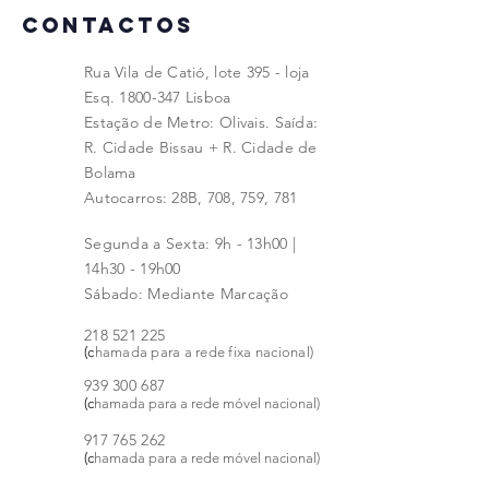
CONTACTOS
Rua Vila de Catió, lote 395 - loja
Esq.
1800-347
Lisboa
Estação de Metro: Olivais. Saída:
R. Cidade Bissau + R. Cidade de
Bolama
Autocarros: 28B, 708, 759, 781
Segunda a Sexta: 9h - 13h00 |
14h30 - 19h00
Sábado: Mediante Marcação
218 521 225
(c
hamada para a rede fixa nacional)
939
300 68
7
(c
hamada para a rede móvel nacional)
917 765 262
(c
hamada para a rede móvel nacional)