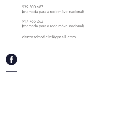
939
300 68
7
(c
hamada para a rede móvel nacional)
917 765 262
(c
hamada para a rede móvel nacional)
dentesdooficio@gmail.com
Fale connosco
Nome
Email