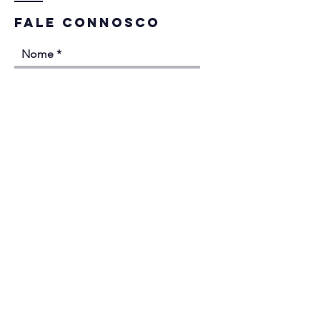
Fale connosco
Nome
Email
Contacto Telefónico
Mensagem
Concordo com a
política de privacidade